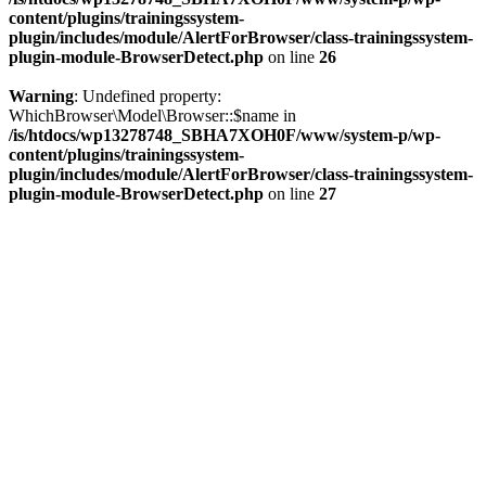
content/plugins/trainingssystem-
plugin/includes/module/AlertForBrowser/class-trainingssystem-
plugin-module-BrowserDetect.php
on line
26
Warning
: Undefined property:
WhichBrowser\Model\Browser::$name in
/is/htdocs/wp13278748_SBHA7XOH0F/www/system-p/wp-
content/plugins/trainingssystem-
plugin/includes/module/AlertForBrowser/class-trainingssystem-
plugin-module-BrowserDetect.php
on line
27