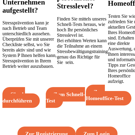
Unternehmen
Homeoff
Stresslevel?
aufgestellt?
Testen Sie wi
Finden Sie mittels unseres
zufrieden Sie 
Stressprävention kann je
Schnell-Tests heraus, wie
aktuellen Ges
nach Betrieb und Team
hoch Ihr persönliches
Ihres Homeoff
unterschiedlich aussehen.
Stresslevel ist.
sind. Erhalten
Überprüfen Sie mit unserer
Bei erhöhten Werten kann
eine direkte
Checkliste selbst, wo Sie
die Teilnahme an einem
Auswertung, 
bereits aktiv sind und wie
Stressbewältigungstraining
Ihnen interess
System P Ihnen helfen kann,
genau das Richtige für
und informati
Stressprävention in Ihrem
Sie sein.
Tipps zur Ges
Betrieb weiter auszubauen.
Ihres persönli
Homeoffice
aufzeigt.
Zum
Check
Zum Schnell-
Homeoffice-Test
durchführen
Test
Sie möchten Teil des Stresspräventionsprogramms
werden? Dann können Sie sich hier registrieren:
Zur Registrierung
Zum Login