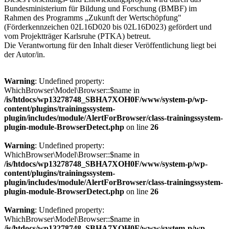
Bundesministerium für Bildung und Forschung (BMBF) im
Rahmen des Programms „Zukunft der Wertschöpfung"
(Förderkennzeichen 02L16D020 bis 02L16D023) gefördert und
vom Projektträger Karlsruhe (PTKA) betreut.
Die Verantwortung für den Inhalt dieser Veröffentlichung liegt bei
der Autor/in.
Warning
: Undefined property:
WhichBrowser\Model\Browser::$name in
/is/htdocs/wp13278748_SBHA7XOH0F/www/system-p/wp-
content/plugins/trainingssystem-
plugin/includes/module/AlertForBrowser/class-trainingssystem-
plugin-module-BrowserDetect.php
on line
26
Warning
: Undefined property:
WhichBrowser\Model\Browser::$name in
/is/htdocs/wp13278748_SBHA7XOH0F/www/system-p/wp-
content/plugins/trainingssystem-
plugin/includes/module/AlertForBrowser/class-trainingssystem-
plugin-module-BrowserDetect.php
on line
26
Warning
: Undefined property:
WhichBrowser\Model\Browser::$name in
/is/htdocs/wp13278748_SBHA7XOH0F/www/system-p/wp-