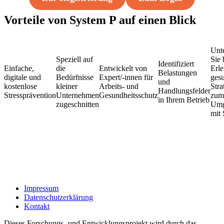
Vorteile von System P auf einen Blick
Unte
Speziell auf
Sie
Identifiziert
Einfache,
die
Entwickelt von
Erle
Belastungen
digitale und
Bedürfnisse
Expert/-innen für
ges
und
kostenlose
kleiner
Arbeits- und
Stra
Handlungsfelder
Stressprävention
Unternehmen
Gesundheitsschutz
zum
in Ihrem Betrieb
zugeschnitten
Um
mit 
Impressum
Datenschutzerklärung
Kontakt
Dieses Forschungs- und Entwicklungsprojekt wird durch das