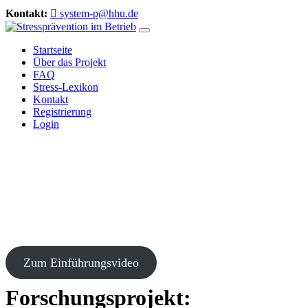
Kontakt:
system-p@hhu.de
Startseite
Über das Projekt
FAQ
Stress-Lexikon
Kontakt
Registrierung
Login
Was kann System P für Ihr Unternehmen tun?
Wir zeigen es Ihnen in der Aufzeichnung unserer kostenlosen
digitalen Einführungsveranstaltung.
Zum Einführungsvideo
Forschungsprojekt: